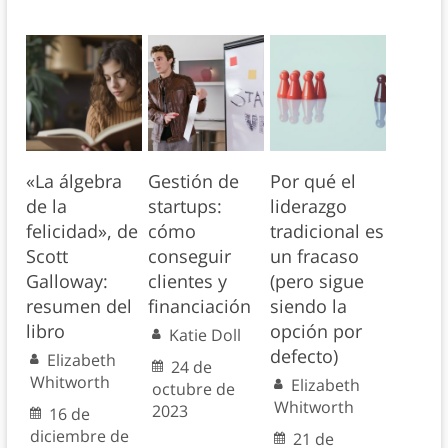
«La álgebra
Gestión de
Por qué el
de la
startups:
liderazgo
felicidad», de
cómo
tradicional es
Scott
conseguir
un fracaso
Galloway:
clientes y
(pero sigue
resumen del
financiación
siendo la
libro
opción por
Katie Doll
defecto)
Elizabeth
24 de
Whitworth
Elizabeth
octubre de
Whitworth
2023
16 de
diciembre de
21 de