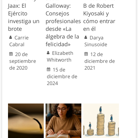
Jaax: El
Galloway:
B de Robert
Ejército
Consejos
Kiyosaki y
investiga un
profesionales
cómo entrar
brote
desde «La
en él
álgebra de la
Carrie
Darya
felicidad»
Cabral
Sinusoide
Elizabeth
20 de
12 de
Whitworth
septiembre
diciembre de
de 2020
2021
15 de
diciembre de
2024