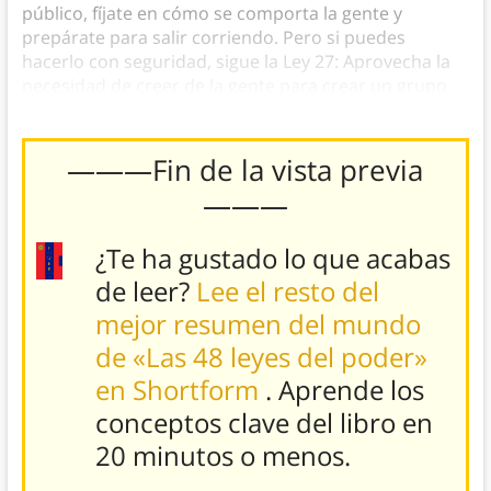
público, fíjate en cómo se comporta la gente y
prepárate para salir corriendo. Pero si puedes
hacerlo con seguridad, sigue la Ley 27: Aprovecha la
necesidad de creer de la gente para crear un grupo
de seguidores casi sectario.
———Fin de la vista previa
———
¿Te ha gustado lo que acabas
de leer?
Lee el resto del
mejor resumen del mundo
de «Las 48 leyes del poder»
en Shortform
. Aprende los
conceptos clave
del libro
en
20 minutos o menos.