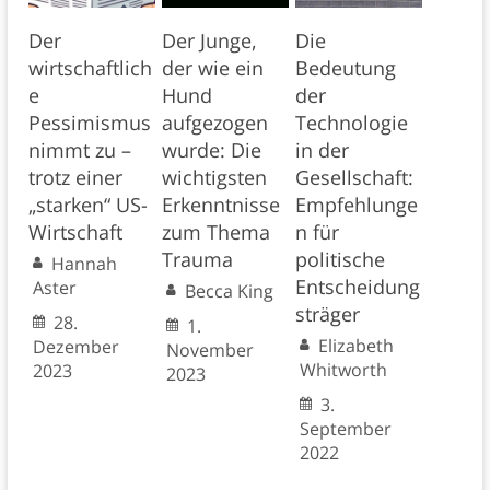
Der
Der Junge,
Die
wirtschaftlich
der wie ein
Bedeutung
e
Hund
der
Pessimismus
aufgezogen
Technologie
nimmt zu –
wurde: Die
in der
trotz einer
wichtigsten
Gesellschaft:
„starken“ US-
Erkenntnisse
Empfehlunge
Wirtschaft
zum Thema
n für
Trauma
politische
Hannah
Entscheidung
Aster
Becca King
sträger
28.
1.
Elizabeth
Dezember
November
Whitworth
2023
2023
3.
September
2022