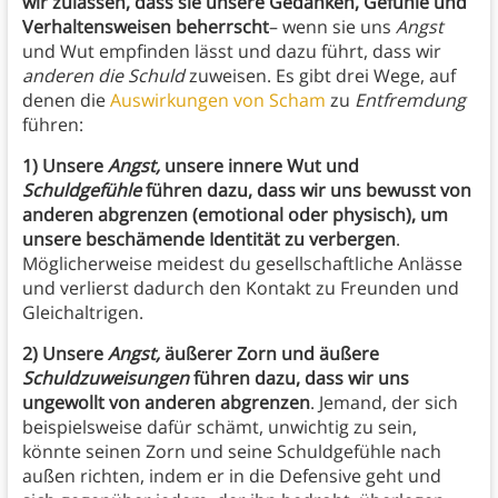
wir zulassen, dass sie unsere Gedanken, Gefühle und
Verhaltensweisen beherrscht
– wenn sie uns
Angst
und
Wut empfinden lässt und dazu führt, dass wir
anderen die Schuld
zuweisen. Es gibt drei Wege, auf
denen die
Auswirkungen von Scham
zu
Entfremdung
führen:
1) Unsere
Angst,
unsere innere Wut und
Schuldgefühle
führen dazu, dass wir uns bewusst von
anderen abgrenzen (emotional oder physisch), um
unsere beschämende Identität zu verbergen
.
Möglicherweise meidest du gesellschaftliche Anlässe
und verlierst dadurch den Kontakt zu Freunden und
Gleichaltrigen.
2) Unsere
Angst,
äußerer Zorn und äußere
Schuldzuweisungen
führen dazu, dass wir uns
ungewollt von anderen abgrenzen
. Jemand, der sich
beispielsweise dafür schämt, unwichtig zu sein,
könnte seinen Zorn und seine Schuldgefühle nach
außen richten, indem er in die Defensive geht und