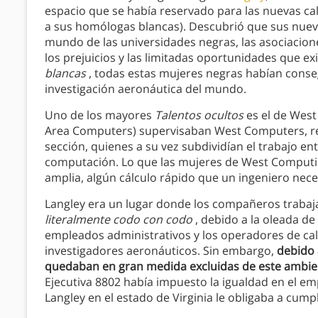
espacio que se había reservado para las nuevas ca
a sus homólogas blancas). Descubrió que sus nuev
mundo de las universidades negras, las asociacione
los prejuicios y las limitadas oportunidades que ex
blancas
, todas estas mujeres negras habían conseg
investigación aeronáutica del mundo.
Uno de los mayores
Talentos ocultos
es el de West
Area Computers) supervisaban West Computers, repa
sección, quienes a su vez subdividían el trabajo en
computación. Lo que las mujeres de West Computin
amplia, algún cálculo rápido que un ingeniero nec
Langley era un lugar donde los compañeros trabaj
literalmente codo con codo
, debido a la oleada d
empleados administrativos y los operadores de cal
investigadores aeronáuticos. Sin embargo,
debido 
quedaban en gran medida excluidas de este ambi
Ejecutiva 8802 había impuesto la igualdad en el emp
Langley en el estado de Virginia le obligaba a cump