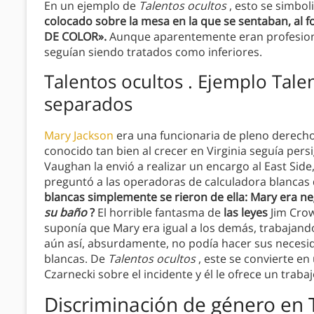
En un ejemplo de
Talentos ocultos
, esto se simbol
colocado sobre la mesa en la que se sentaban, al 
DE COLOR».
Aunque aparentemente eran profesional
seguían siendo tratados como inferiores.
Talentos ocultos . Ejemplo Talen
separados
Mary Jackson
era una funcionaria de pleno derecho.
conocido tan bien al crecer en Virginia seguía per
Vaughan la envió a realizar un encargo al East Si
preguntó a las operadoras de calculadora blancas
blancas simplemente se rieron de ella: Mary era n
su baño
?
El horrible fantasma de
las leyes
Jim Crow
suponía que Mary era igual a los demás, trabajand
aún así, absurdamente, no podía hacer sus necesi
blancas. De
Talentos ocultos
, este se convierte e
Czarnecki sobre el incidente y él le ofrece un traba
Discriminación de género en 