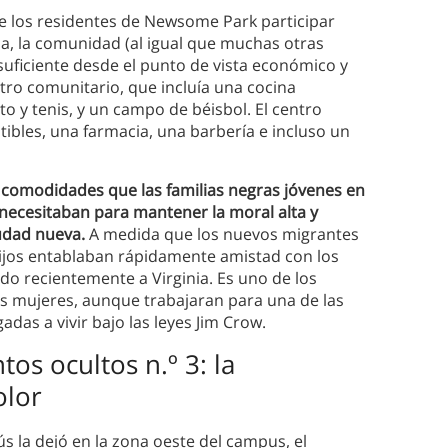
e los residentes de Newsome Park participar
ia, la comunidad (al igual que muchas otras
suficiente desde el punto de vista económico y
ro comunitario, que incluía una cocina
o y tenis, y un campo de béisbol. El centro
bles, una farmacia, una barbería e incluso un
comodidades que las familias negras jóvenes en
 necesitaban para mantener la moral alta y
udad nueva.
A medida que los nuevos migrantes
hijos entablaban rápidamente amistad con los
ado recientemente a Virginia. Es uno de los
s mujeres, aunque trabajaran para una de las
das a vivir bajo las leyes Jim Crow.
tos ocultos n.º 3:
la
olor
ús la dejó en la zona oeste del campus, el