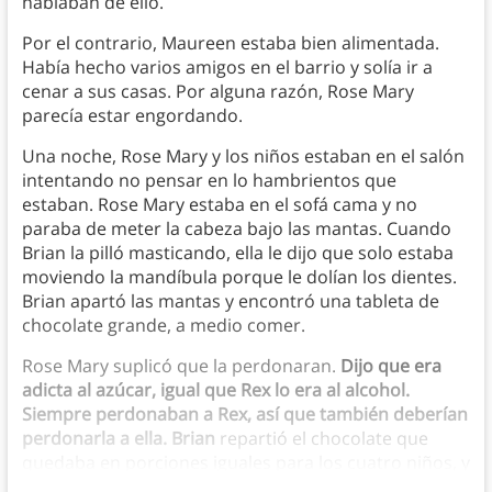
hablaban de ello.
Por el contrario, Maureen estaba bien alimentada.
Había hecho varios amigos en el barrio y solía ir a
cenar a sus casas. Por alguna razón, Rose Mary
parecía estar engordando.
Una noche, Rose Mary y los niños estaban en el salón
intentando no pensar en lo hambrientos que
estaban. Rose Mary estaba en el sofá cama y no
paraba de meter la cabeza bajo las mantas. Cuando
Brian la pilló masticando, ella le dijo que solo estaba
moviendo la mandíbula porque le dolían los dientes.
Brian apartó las mantas y encontró una tableta de
chocolate grande, a medio comer.
Rose Mary suplicó que la perdonaran.
Dijo que era
adicta al azúcar, igual que Rex lo era al alcohol.
Siempre perdonaban a Rex, así que también deberían
perdonarla a ella. Brian
repartió el chocolate que
quedaba en porciones iguales para los cuatro niños, y
se lo comieron delante de Rose Mary.