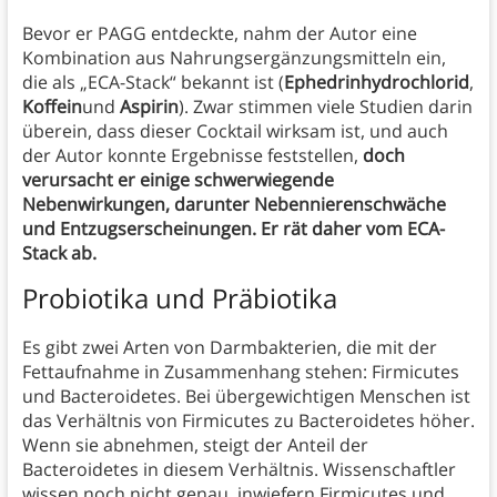
Bevor er PAGG entdeckte, nahm der Autor eine
Kombination aus Nahrungsergänzungsmitteln ein,
die als „ECA-Stack“ bekannt ist (
Ephedrinhydrochlorid
,
Koffein
und
Aspirin
). Zwar stimmen viele Studien darin
überein, dass dieser Cocktail wirksam ist, und auch
der Autor konnte Ergebnisse feststellen,
doch
verursacht er einige schwerwiegende
Nebenwirkungen, darunter Nebennierenschwäche
und Entzugserscheinungen. Er rät daher vom ECA-
Stack ab.
Probiotika und Präbiotika
Es gibt zwei Arten von Darmbakterien, die mit der
Fettaufnahme in Zusammenhang stehen: Firmicutes
und Bacteroidetes. Bei übergewichtigen Menschen ist
das Verhältnis von Firmicutes zu Bacteroidetes höher.
Wenn sie abnehmen, steigt der Anteil der
Bacteroidetes in diesem Verhältnis. Wissenschaftler
wissen noch nicht genau, inwiefern Firmicutes und