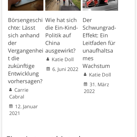
Börsengeschi
Wie hat sich
Der
chte: Lässt
die Ein-Kind-
Schwungrad-
sich anhand
Politik auf
Effekt: Ein
der
China
Leitfaden für
Vergangenhei
ausgewirkt?
unaufhaltsa
t die
mes
Katie Doll
zukünftige
Wachstum
6. Juni 2022
Entwicklung
Katie Doll
vorhersagen?
31. März
Carrie
2022
Cabral
12. Januar
2021