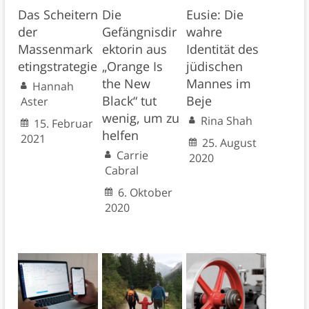
Das Scheitern
Die
Eusie: Die
der
Gefängnisdir
wahre
Massenmark
ektorin aus
Identität des
etingstrategie
„Orange Is
jüdischen
the New
Mannes im
Hannah
Black“ tut
Beje
Aster
wenig, um zu
Rina Shah
15. Februar
helfen
2021
25. August
Carrie
2020
Cabral
6. Oktober
2020