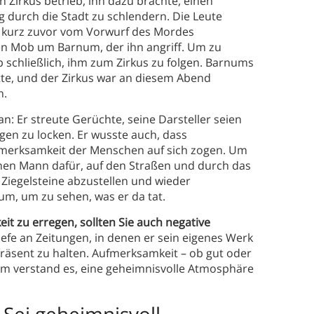
en Zirkus betrieb, ihn dazu brachte, einen
 durch die Stadt zu schlendern. Die Leute
er kurz zuvor vom Vorwurf des Mordes
en Mob um Barnum, der ihn angriff. Um zu
schließlich, ihm zum Zirkus zu folgen. Barnums
atte, und der Zirkus war an diesem Abend
n.
n: Er streute Gerüchte, seine Darsteller seien
en zu locken. Er wusste auch, dass
fmerksamkeit der Menschen auf sich zogen. Um
inen Mann dafür, auf den Straßen und durch das
Ziegelsteine abzustellen und wieder
m, um zu sehen, was er da tat.
t zu erregen, sollten Sie auch negative
iefe an Zeitungen, in denen er sein eigenes Werk
 präsent zu halten. Aufmerksamkeit – ob gut oder
num verstand es, eine geheimnisvolle Atmosphäre