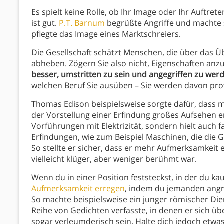
Es spielt keine Rolle, ob Ihr Image oder Ihr Auftret
ist gut.
P.T. Barnum
begrüßte Angriffe und machte si
pflegte das Image eines Marktschreiers.
Die Gesellschaft schätzt Menschen, die über das Ü
abheben. Zögern Sie also nicht, Eigenschaften an
besser, umstritten zu sein und angegriffen zu werd
welchen Beruf Sie ausüben – Sie werden davon prof
Thomas Edison beispielsweise sorgte dafür, dass 
der Vorstellung einer Erfindung großes Aufsehen e
Vorführungen mit Elektrizität, sondern hielt auch f
Erfindungen, wie zum Beispiel Maschinen, die die
So stellte er sicher, dass er mehr Aufmerksamkeit er
vielleicht klüger, aber weniger berühmt war.
Wenn du in einer Position feststeckst, in der du k
Aufmerksamkeit erregen
, indem du jemanden angre
So machte beispielsweise ein junger römischer Die
Reihe von Gedichten verfasste, in denen er sich üb
sogar verleumderisch sein. Halte dich jedoch etwa