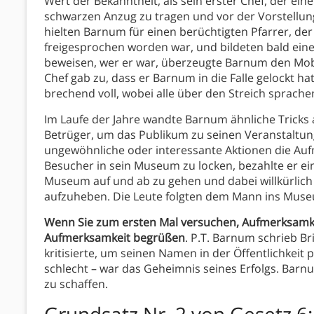
Wert der Bekanntheit, als sein erster Chef, der ein
schwarzen Anzug zu tragen und vor der Vorstellung
hielten Barnum für einen berüchtigten Pfarrer, d
freigesprochen worden war, und bildeten bald ein
beweisen, wer er war, überzeugte Barnum den Mob 
Chef gab zu, dass er Barnum in die Falle gelockt h
brechend voll, wobei alle über den Streich sprache
Im Laufe der Jahre wandte Barnum ähnliche Tricks a
Betrüger, um das Publikum zu seinen Veranstaltung
ungewöhnliche oder interessante Aktionen die Au
Besucher in sein Museum zu locken, bezahlte er e
Museum auf und ab zu gehen und dabei willkürlich 
aufzuheben. Die Leute folgten dem Mann ins Museu
Wenn Sie zum ersten Mal versuchen, Aufmerksamkei
Aufmerksamkeit begrüßen
. P.T. Barnum schrieb Br
kritisierte, um seinen Namen in der Öffentlichkeit
schlecht – war das Geheimnis seines Erfolgs. Bar
zu schaffen.