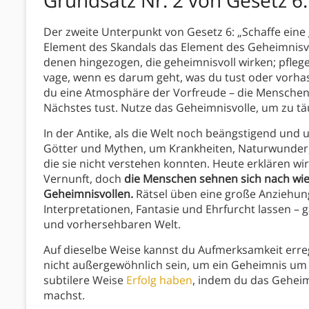
Grundsatz Nr. 2 von Gesetz 6:
Der zweite Unterpunkt von Gesetz 6: „Schaffe ein
Element des Skandals das Element des Geheimnisv
denen hingezogen, die geheimnisvoll wirken; pfleg
vage, wenn es darum geht, was du tust oder vorhast
du eine Atmosphäre der Vorfreude – die Menschen
Nächstes tust. Nutze das Geheimnisvolle, um zu tä
In der Antike, als die Welt noch beängstigend und 
Götter und Mythen, um Krankheiten, Naturwunder,
die sie nicht verstehen konnten. Heute erklären 
Vernunft, doch
die Menschen sehnen sich nach wie
Geheimnisvollen.
Rätsel üben eine große Anziehungs
Interpretationen, Fantasie und Ehrfurcht lassen –
und vorhersehbaren Welt.
Auf dieselbe Weise kannst du Aufmerksamkeit err
nicht außergewöhnlich sein, um ein Geheimnis um
subtilere Weise
Erfolg haben
, indem du das Geheim
machst.