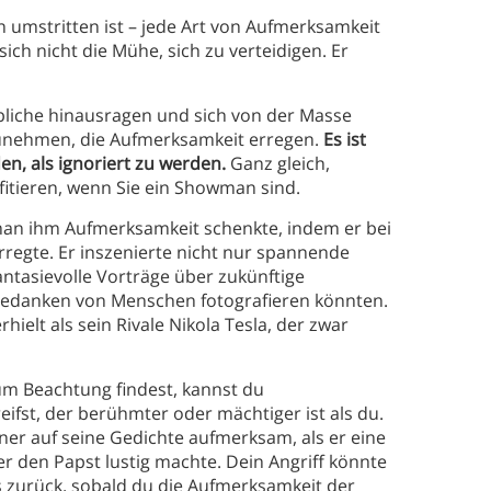
en umstritten ist – jede Art von Aufmerksamkeit
ch nicht die Mühe, sich zu verteidigen. Er
bliche hinausragen und sich von der Masse
zunehmen, die Aufmerksamkeit erregen.
Es ist
en, als ignoriert zu werden.
Ganz gleich,
itieren, wenn Sie ein Showman sind.
man ihm Aufmerksamkeit schenkte, indem er bei
rregte. Er inszenierte nicht nur spannende
antasievolle Vorträge über zukünftige
 Gedanken von Menschen fotografieren könnten.
hielt als sein Rivale Nikola Tesla, der zwar
aum Beachtung findest, kannst du
ifst, der berühmter oder mächtiger ist als du.
ner auf seine Gedichte aufmerksam, als er eine
er den Papst lustig machte. Dein Angriff könnte
s zurück, sobald du die Aufmerksamkeit der