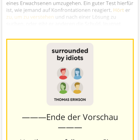
eines Erwachsenen umzugehen. Ein guter Test hierfür
ist, wie jemand auf Konfrontationen reagiert.
Hört
er
zu, um zu verstehen
und nach einer Lösung zu
suchen, oder gibt er anderen die Schuld, leugnet
seine Beteiligung und reagiert emotional über?)
———Ende der Vorschau
———