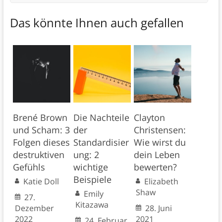
Das könnte Ihnen auch gefallen
Brené Brown
Die Nachteile
Clayton
und Scham: 3
der
Christensen:
Folgen dieses
Standardisier
Wie wirst du
destruktiven
ung: 2
dein Leben
Gefühls
wichtige
bewerten?
Beispiele
Katie Doll
Elizabeth
Shaw
Emily
27.
Kitazawa
Dezember
28. Juni
2022
2021
24. Februar