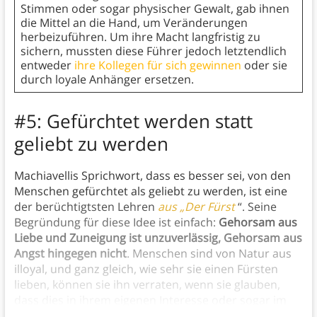
Stimmen oder sogar physischer Gewalt, gab ihnen
die Mittel an die Hand, um Veränderungen
herbeizuführen. Um ihre Macht langfristig zu
sichern, mussten diese Führer jedoch letztendlich
entweder
ihre Kollegen für sich gewinnen
oder sie
durch loyale Anhänger ersetzen.
#5: Gefürchtet werden statt
geliebt zu werden
Machiavellis Sprichwort, dass es besser sei, von den
Menschen gefürchtet als geliebt zu werden, ist eine
der berüchtigtsten Lehren
aus „Der Fürst
“. Seine
Begründung für diese Idee ist einfach:
Gehorsam aus
Liebe und Zuneigung ist unzuverlässig, Gehorsam aus
Angst hingegen nicht
. Menschen sind von Natur aus
illoyal, und ganz gleich, wie sehr sie einen Fürsten
lieben, können sie ihn verraten, wenn sie glauben,
dass dies in ihrem eigenen Interesse oder sogar im
Interesse des Staates liegt.