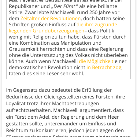
Machiavellis; er betrachtete ihn als eine Ikone der
Republikaner und
„Der Fürst
“ als eine brillante
Satire. Zwar lebte Machiavelli rund 250 Jahre vor
dem
Zeitalter der Revolutionen
, doch hatten seine
Schriften großen Einfluss auf
die ihm zugrunde
liegenden Grundüberzeugungen
– dass Politik
wenig mit Religion zu tun habe, dass Fürsten durch
eine Kombination aus Manipulation und
Grausamkeit herrschten und dass eine Regierung
ohne die Unterstützung des Volkes nicht überleben
könne. Auch wenn Machiavelli
die Möglichkeit
einer
demokratischen Revolution nicht
in Betracht zog
,
taten dies seine Leser sehr wohl.
Im Gegensatz dazu bedeutet die Erfüllung der
Bedürfnisse der Gleichgestellten eines Fürsten, ihre
Loyalität trotz ihrer Machtbestrebungen
aufrechtzuerhalten. Machiavelli argumentiert, dass
ein Fürst dem Adel, der Regierung und dem Heer
gestatten sollte, untereinander um Einfluss und
Reichtum zu konkurrieren, jedoch jeden gegen den