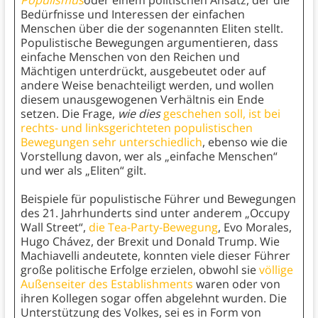
Populismus
oder einem politischen Ansatz, der die
Bedürfnisse und Interessen der einfachen
Menschen über die der sogenannten Eliten stellt.
Populistische Bewegungen argumentieren, dass
einfache Menschen von den Reichen und
Mächtigen unterdrückt, ausgebeutet oder auf
andere Weise benachteiligt werden, und wollen
diesem unausgewogenen Verhältnis ein Ende
setzen. Die Frage,
wie dies
geschehen soll, ist bei
rechts- und linksgerichteten populistischen
Bewegungen sehr unterschiedlich
, ebenso wie die
Vorstellung davon, wer als „einfache Menschen“
und wer als „Eliten“ gilt.
Beispiele für populistische Führer und Bewegungen
des 21. Jahrhunderts sind unter anderem „Occupy
Wall Street“,
die Tea-Party-Bewegung
, Evo Morales,
Hugo Chávez, der Brexit und Donald Trump. Wie
Machiavelli andeutete, konnten viele dieser Führer
große politische Erfolge erzielen, obwohl sie
völlige
Außenseiter des Establishments
waren oder von
ihren Kollegen sogar offen abgelehnt wurden. Die
Unterstützung des Volkes, sei es in Form von