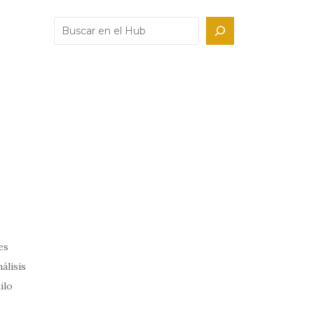
Buscar en
es
álisis
ilo