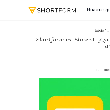
Nuestras gu
Inicio
"
P
Shortform vs. Blinkist: ¿Qu
a
12 de dic