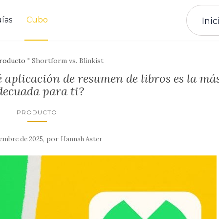
ías
Cubo
Inic
roducto
"
Shortform vs. Blinkist
é aplicación de resumen de libros es la má
decuada para ti?
PRODUCTO
,
por
iembre de 2025
Hannah Aster