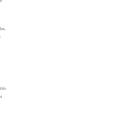
n
as,
e
tilo
a