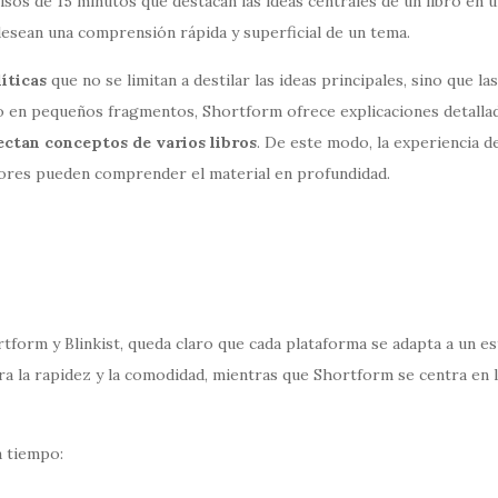
os de 15 minutos que destacan las ideas centrales de un libro en u
desean una comprensión rápida y superficial de un tema.
íticas
que no se limitan a destilar las ideas principales, sino que las
ro en pequeños fragmentos, Shortform ofrece explicaciones detallad
ctan conceptos de varios libros
. De este modo, la experiencia d
tores pueden comprender el material en profundidad.
tform y Blinkist, queda claro que cada plataforma se adapta a un es
ara la rapidez y la comodidad, mientras que Shortform se centra en l
a tiempo: